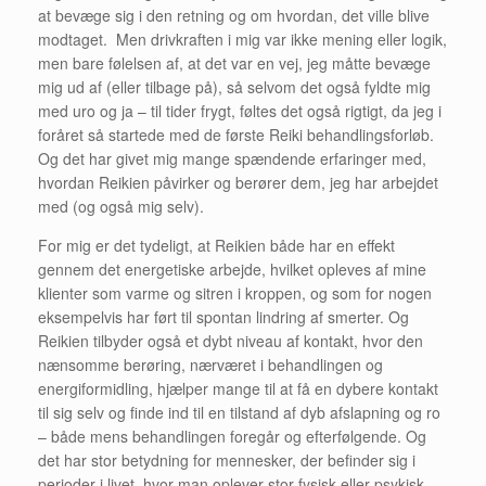
at bevæge sig i den retning og om hvordan, det ville blive
modtaget. Men drivkraften i mig var ikke mening eller logik,
men bare følelsen af, at det var en vej, jeg måtte bevæge
mig ud af (eller tilbage på), så selvom det også fyldte mig
med uro og ja – til tider frygt, føltes det også rigtigt, da jeg i
foråret så startede med de første Reiki behandlingsforløb.
Og det har givet mig mange spændende erfaringer med,
hvordan Reikien påvirker og berører dem, jeg har arbejdet
med (og også mig selv).
For mig er det tydeligt, at Reikien både har en effekt
gennem det energetiske arbejde, hvilket opleves af mine
klienter som varme og sitren i kroppen, og som for nogen
eksempelvis har ført til spontan lindring af smerter. Og
Reikien tilbyder også et dybt niveau af kontakt, hvor den
nænsomme berøring, nærværet i behandlingen og
energiformidling, hjælper mange til at få en dybere kontakt
til sig selv og finde ind til en tilstand af dyb afslapning og ro
– både mens behandlingen foregår og efterfølgende. Og
det har stor betydning for mennesker, der befinder sig i
perioder i livet, hvor man oplever stor fysisk eller psykisk