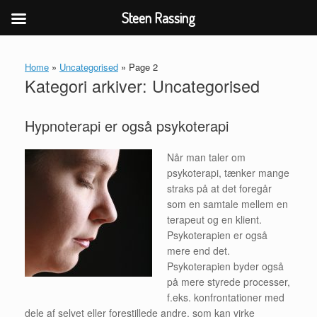
Steen Rassing
Gå
til
Home
»
Uncategorised
»
Page 2
indhold
Kategori arkiver:
Uncategorised
Hypnoterapi er også psykoterapi
Når man taler om
psykoterapi, tænker mange
straks på at det foregår
som en samtale mellem en
terapeut og en klient.
Psykoterapien er også
mere end det.
Psykoterapien byder også
på mere styrede processer,
f.eks. konfrontationer med
dele af selvet eller forestillede andre, som kan virke