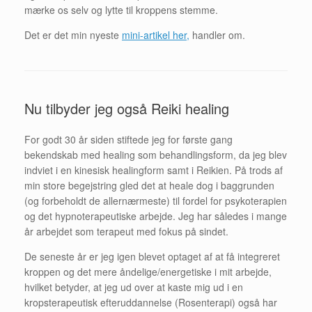
mærke os selv og lytte til kroppens stemme.
Det er det min nyeste
mini-artikel her,
handler om.
Nu tilbyder jeg også Reiki healing
For godt 30 år siden stiftede jeg for første gang
bekendskab med healing som behandlingsform, da jeg blev
indviet i en kinesisk healingform samt i Reikien. På trods af
min store begejstring gled det at heale dog i baggrunden
(og forbeholdt de allernærmeste) til fordel for psykoterapien
og det hypnoterapeutiske arbejde. Jeg har således i mange
år arbejdet som terapeut med fokus på sindet.
De seneste år er jeg igen blevet optaget af at få integreret
kroppen og det mere åndelige/energetiske i mit arbejde,
hvilket betyder, at jeg ud over at kaste mig ud i en
kropsterapeutisk efteruddannelse (Rosenterapi) også har