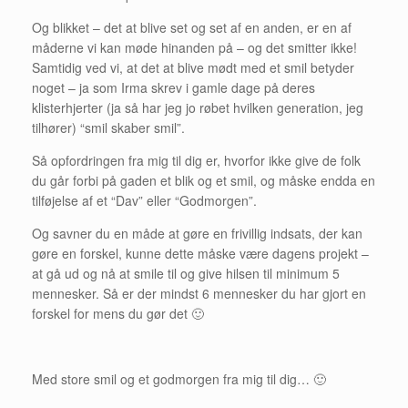
Og blikket – det at blive set og set af en anden, er en af
måderne vi kan møde hinanden på – og det smitter ikke!
Samtidig ved vi, at det at blive mødt med et smil betyder
noget – ja som Irma skrev i gamle dage på deres
klisterhjerter (ja så har jeg jo røbet hvilken generation, jeg
tilhører) “smil skaber smil”.
Så opfordringen fra mig til dig er, hvorfor ikke give de folk
du går forbi på gaden et blik og et smil, og måske endda en
tilføjelse af et “Dav” eller “Godmorgen”.
Og savner du en måde at gøre en frivillig indsats, der kan
gøre en forskel, kunne dette måske være dagens projekt –
at gå ud og nå at smile til og give hilsen til minimum 5
mennesker. Så er der mindst 6 mennesker du har gjort en
forskel for mens du gør det 🙂
Med store smil og et godmorgen fra mig til dig… 🙂