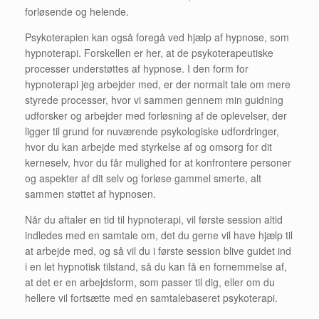
forløsende og helende.
Psykoterapien kan også foregå ved hjælp af hypnose, som
hypnoterapi. Forskellen er her, at de psykoterapeutiske
processer understøttes af hypnose. I den form for
hypnoterapi jeg arbejder med, er der normalt tale om mere
styrede processer, hvor vi sammen gennem min guidning
udforsker og arbejder med forløsning af de oplevelser, der
ligger til grund for nuværende psykologiske udfordringer,
hvor du kan arbejde med styrkelse af og omsorg for dit
kerneselv, hvor du får mulighed for at konfrontere personer
og aspekter af dit selv og forløse gammel smerte, alt
sammen støttet af hypnosen.
Når du aftaler en tid til hypnoterapi, vil første session altid
indledes med en samtale om, det du gerne vil have hjælp til
at arbejde med, og så vil du i første session blive guidet ind
i en let hypnotisk tilstand, så du kan få en fornemmelse af,
at det er en arbejdsform, som passer til dig, eller om du
hellere vil fortsætte med en samtalebaseret psykoterapi.