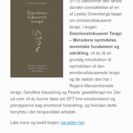
31/10 udkommer den første
danske oversættelse af en
af Lesley Greenbergs bøger
om emotionsfokuseret
terapi. I bogen
Emotionsfokuseret Terapi
– Metodens oprindelse,
teoretiske fundament og
udvikling
, vil du få en
grundig introduktion til
oprindelsen af den
emotionsfokuserede terapi
og de rødder den har i
Rogers kliencentrerede
terapi, Gendlins fokusering og Pearls’ gestaltterapi mv. Der
ud over vil du kunne læse om EFT’ens emotionsteori og
principperne bag emotionel forandring, og hvordan dette
benyttes i det terapeutiske arbejde.
Læs mere og bestil bogen
via siden her
.