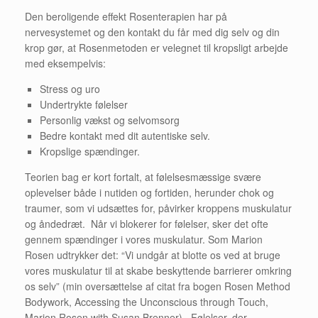
Den beroligende effekt Rosenterapien har på
nervesystemet og den kontakt du får med dig selv og din
krop gør, at Rosenmetoden er velegnet til kropsligt arbejde
med eksempelvis:
Stress og uro
Undertrykte følelser
Personlig vækst og selvomsorg
Bedre kontakt med dit autentiske selv.
Kropslige spændinger.
Teorien bag er kort fortalt, at følelsesmæssige svære
oplevelser både i nutiden og fortiden, herunder chok og
traumer, som vi udsættes for, påvirker kroppens muskulatur
og åndedræt. Når vi blokerer for følelser, sker det ofte
gennem spændinger i vores muskulatur. Som Marion
Rosen udtrykker det: “Vi undgår at blotte os ved at bruge
vores muskulatur til at skabe beskyttende barrierer omkring
os selv” (min oversættelse af citat fra bogen Rosen Method
Bodywork, Accessing the Unconscious through Touch,
Marion Rosen with Susan Brenner). Følelser, der