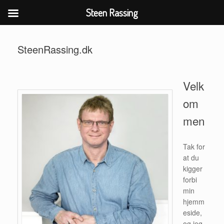
Steen Rassing
Gå
til
SteenRassing.dk
indhold
Velk
om
men
Tak for
at du
kigger
forbi
min
hjemm
eside,
og jeg