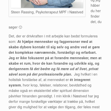
håber
du her
Steen Rassing, Psykoterapeut MPF i Næstved
finder
det, du
søger 🙂
Det, der er drivkraften i mit arbejde kan bedst formuleres
som:
At hjælpe mennesker og fagpersoner med at
skabe dybere kontakt til sig selv og andre ved at gøre
det komplekse nærværende, forståeligt og erfarbart.
Jeg er ikke fokuseret på at forandre mennesker, men at
skabe et rum, hvor de kan forandre og udvikle sig, og
derigennem
få det bedre og få mere ud af livet, privat
såvel som på det professionelle plan.
Jeg hvilket i en
holistisk forståelse af, at mennesket er
ét integreret
system
, hvor krop, følelser, relationer, bevidsthed og
måske også en eksistentiel eller spirituel dimension
påvirker hinanden gensidigt. I min klinik i Næstved har jeg
derfor mange forskellige værktøjer at trække på, hvilket
giver dig mulighed for at vælge den tilgang, der føles mest