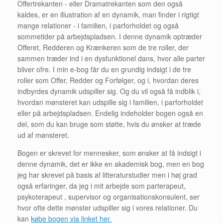
Offertrekanten - eller Dramatrekanten som den også
kaldes, er en illustration af en dynamik, man finder i rigtigt
mange relationer - i familien, i parforholdet og også
sommetider på arbejdspladsen. I denne dynamik optræder
Offeret, Redderen og Krænkeren som de tre roller, der
sammen træder ind i en dysfunktionel dans, hvor alle parter
bliver ofre. I min e-bog får du en grundig indsigt i de tre
roller som Offer, Redder og Forfølger, og i, hvordan deres
indbyrdes dynamik udspiller sig. Og du vil også få indblik i,
hvordan mønsteret kan udspille sig i familien, i parforholdet
eller på arbejdspladsen. Endelig indeholder bogen også en
del, som du kan bruge som støtte, hvis du ønsker at træde
ud af mønsteret.
Bogen er skrevet for mennesker, som ønsker at få indsigt i
denne dynamik, det er ikke en akademisk bog, men en bog
jeg har skrevet på basis af litteraturstudier men i høj grad
også erfaringer, da jeg i mit arbejde som parterapeut,
psykoterapeut , supervisor og organisationskonsulent, ser
hvor ofte dette mønster udspiller sig i vores relationer. Du
kan
købe bogen via linket her.