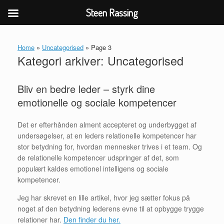
Steen Rassing
Gå
til
Home
»
Uncategorised
»
Page 3
indhold
Kategori arkiver:
Uncategorised
Bliv en bedre leder – styrk dine
emotionelle og sociale kompetencer
Det er efterhånden alment accepteret og underbygget af
undersøgelser, at en leders relationelle kompetencer har
stor betydning for, hvordan mennesker trives i et team. Og
de relationelle kompetencer udspringer af det, som
populært kaldes emotionel intelligens og sociale
kompetencer.
Jeg har skrevet en lille artikel, hvor jeg sætter fokus på
noget af den betydning lederens evne til at opbygge trygge
relationer har.
Den finder du her.