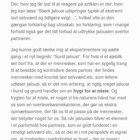
Der, hvor jeg får lyst til at reagere på artiklen er der, hvor
jeg kan læse “Stærk jalousi udspringer typisk af ekstremt
lavt selvværd og tidligere svigt…”, hvilket ofte er den
gængse forklaring bag utroskab, en forklaring, som i mange
forhold også gør det lidt forbud at udtrykke jalousien overfor
partneren.
Jeg kunne godt tænke mig at eksperimentere og sætte
gang i et nyt begreb: “Sund jalousi”. For hvis vi et øjeblik
ser bort fra, at der er mennesker, som har en sygelig trang
til at besidde og kontrollere deres partner, der findes
mennesker med kronisk lavt selvværd etc. som lettere
udløser jalousi, så er det min erfaring, at rigtig meget jalousi
i bund og grund handler om en
frygt for at miste
. Og
frygten for at miste, er noget vi fra naturens hånd har med
os som en overlevelsesmekanisme, der gør os ekstra
opmærksomme, der får os til at passe på de mennesker,
der betyder noget for os. Så når jalousien bliver et element
i et parforhold hos partnere, som er godt funderet i en
rimeligt selvværd etc., så er det et i mit perspektiv et signal
om, at trygheden i parforholdet er truet – der er noget i