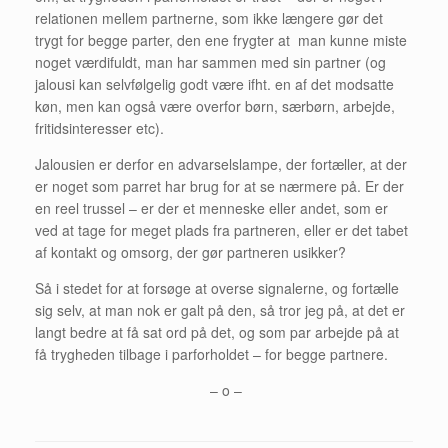
relationen mellem partnerne, som ikke længere gør det
trygt for begge parter, den ene frygter at man kunne miste
noget værdifuldt, man har sammen med sin partner (og
jalousi kan selvfølgelig godt være ifht. en af det modsatte
køn, men kan også være overfor børn, særbørn, arbejde,
fritidsinteresser etc).
Jalousien er derfor en advarselslampe, der fortæller, at der
er noget som parret har brug for at se nærmere på. Er der
en reel trussel – er der et menneske eller andet, som er
ved at tage for meget plads fra partneren, eller er det tabet
af kontakt og omsorg, der gør partneren usikker?
Så i stedet for at forsøge at overse signalerne, og fortælle
sig selv, at man nok er galt på den, så tror jeg på, at det er
langt bedre at få sat ord på det, og som par arbejde på at
få trygheden tilbage i parforholdet – for begge partnere.
– o –