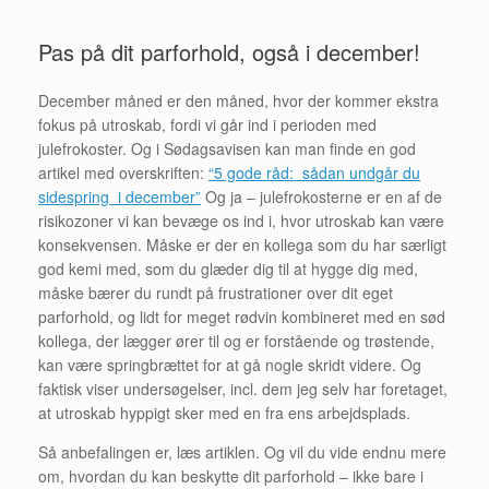
Pas på dit parforhold, også i december!
December måned er den måned, hvor der kommer ekstra
fokus på utroskab, fordi vi går ind i perioden med
julefrokoster. Og i Sødagsavisen kan man finde en god
artikel med overskriften:
“5 gode råd: sådan undgår du
sidespring i december”
Og ja – julefrokosterne er en af de
risikozoner vi kan bevæge os ind i, hvor utroskab kan være
konsekvensen. Måske er der en kollega som du har særligt
god kemi med, som du glæder dig til at hygge dig med,
måske bærer du rundt på frustrationer over dit eget
parforhold, og lidt for meget rødvin kombineret med en sød
kollega, der lægger ører til og er forstående og trøstende,
kan være springbrættet for at gå nogle skridt videre. Og
faktisk viser undersøgelser, incl. dem jeg selv har foretaget,
at utroskab hyppigt sker med en fra ens arbejdsplads.
Så anbefalingen er, læs artiklen. Og vil du vide endnu mere
om, hvordan du kan beskytte dit parforhold – ikke bare i