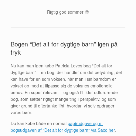
Rigtig god sommer 🙂
Bogen “Det alt for dygtige barn” igen på
tryk
Nu kan man igen købe Patricia Loves bog “Det alt for
dygtige barn” – en bog, der handler om det betydning, det
kan have for en som voksen, når man i sin barndom er
vokset op med at tilpasse sig de voksnes emotionelle
behov. En super relevant – og også til tider udfordrende
bog, som sætter rigtigt mange ting i perspektiv, og som
giver grund til eftertanke ifht. hvordan vi selv opdrager
vores børn.
Du kan købe både en normal
papirudgave og e-
bogsudgaven af “Det alt for dygtige barn” via Saxo her
.