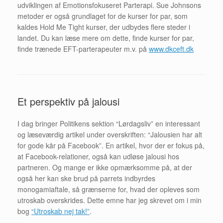
udviklingen af Emotionsfokuseret Parterapi. Sue Johnsons
metoder er også grundlaget for de kurser for par, som
kaldes Hold Me Tight kurser, der udbydes flere steder i
landet. Du kan læse mere om dette, finde kurser for par,
finde trænede EFT-parterapeuter m.v. på
www.dkceft.dk
Et perspektiv på jalousi
I dag bringer Politikens sektion “Lørdagsliv” en interessant
og læseværdig artikel under overskriften: “Jalousien har alt
for gode kår på Facebook”. En artikel, hvor der er fokus på,
at Facebook-relationer, også kan udløse jalousi hos
partneren. Og mange er ikke opmærksomme på, at der
også her kan ske brud på parrets indbyrdes
monogamiaftale, så grænserne for, hvad der opleves som
utroskab overskrides. Dette emne har jeg skrevet om i min
bog
“Utroskab nej tak!”
.