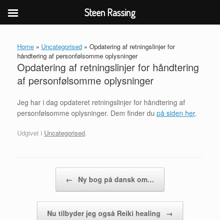
Steen Rassing
Gå
til
Home
»
Uncategorised
»
Opdatering af retningslinjer for
indhold
håndtering af personfølsomme oplysninger
Opdatering af retningslinjer for håndtering
af personfølsomme oplysninger
Jeg har i dag opdateret retningslinjer for håndtering af
personfølsomme oplysninger. Dem finder du
på siden her
.
Udgivet i
Uncategorised
.
Artikel navigation
←
Ny bog på dansk om…
Nu tilbyder jeg også Reiki healing
→