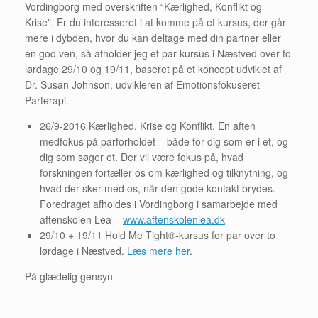
Vordingborg med overskriften “Kærlighed, Konflikt og
Krise”. Er du interesseret i at komme på et kursus, der går
mere i dybden, hvor du kan deltage med din partner eller
en god ven, så afholder jeg et par-kursus i Næstved over to
lørdage 29/10 og 19/11, baseret på et koncept udviklet af
Dr. Susan Johnson, udvikleren af Emotionsfokuseret
Parterapi.
26/9-2016 Kærlighed, Krise og Konflikt. En aften
medfokus på parforholdet – både for dig som er i et, og
dig som søger et. Der vil være fokus på, hvad
forskningen fortæller os om kærlighed og tilknytning, og
hvad der sker med os, når den gode kontakt brydes.
Foredraget afholdes i Vordingborg i samarbejde med
aftenskolen Lea –
www.aftenskolenlea.dk
29/10 + 19/11 Hold Me Tight®-kursus for par over to
lørdage i Næstved.
Læs mere her
.
På glædelig gensyn