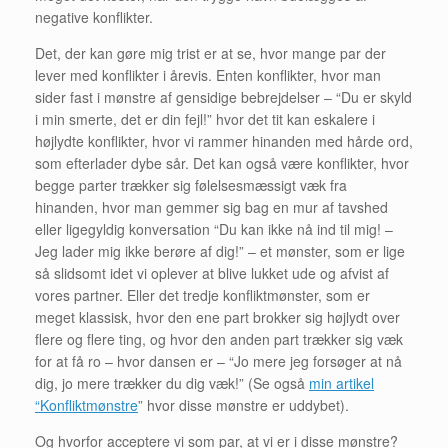
negative konflikter.
Det, der kan gøre mig trist er at se, hvor mange par der
lever med konflikter i årevis. Enten konflikter, hvor man
sider fast i mønstre af gensidige bebrejdelser – “Du er skyld
i min smerte, det er din fejl!” hvor det tit kan eskalere i
højlydte konflikter, hvor vi rammer hinanden med hårde ord,
som efterlader dybe sår. Det kan også være konflikter, hvor
begge parter trækker sig følelsesmæssigt væk fra
hinanden, hvor man gemmer sig bag en mur af tavshed
eller ligegyldig konversation “Du kan ikke nå ind til mig! –
Jeg lader mig ikke berøre af dig!” – et mønster, som er lige
så slidsomt idet vi oplever at blive lukket ude og afvist af
vores partner. Eller det tredje konfliktmønster, som er
meget klassisk, hvor den ene part brokker sig højlydt over
flere og flere ting, og hvor den anden part trækker sig væk
for at få ro – hvor dansen er – “Jo mere jeg forsøger at nå
dig, jo mere trækker du dig væk!” (Se også
min artikel
“Konfliktmønstre
” hvor disse mønstre er uddybet).
Og hvorfor acceptere vi som par, at vi er i disse mønstre?