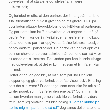
oplevelsen af at stå alene og følelser af at være
utilstrækkelig.
Og forløbet er ofte, at den partner, der i mange år har luftet
sine frustrationer, til sidst giver op og resignerer. Dvs. på
overfladen aftager bebrejdelserne og kritikken af partneren.
Og partneren kan let få oplevelsen af at tingene nu må gå
bedre. Men hvor det i virkeligheden snarere er en indikation
på, at den ene part har opgivet at få sine følelsesmæssige
behov dækket i parforholdet. Og derfor kan det let opleves
som en chokerende overraskelse, når den ene part så ytrer
sit ønske om skilsmisse. Den anden part kan let side tilbage
med oplevelsen af, at det er kommet som et lyn fra en klar
himmel.
Derfor er det en god ide, at man som par ind i mellem
stopper op og giver parforholdet et “servicecheck”. Er alting
som det skal være? Er der noget som man ikke får talt om?
Er der noget, som frustrerer den ene part? Og at man får
talt om hvordan man gerne vil udvikle parforholdet videre
frem, som jeg omtaler i mit blogindlæg
“Hvordan kunne jeg
tænke mig mit parforhold så ud?”
Jeg synes det er stærkt, at