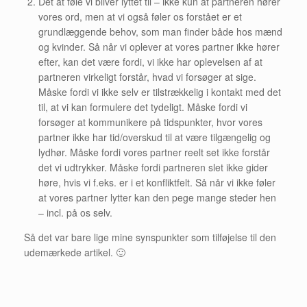
Det at føle vi bliver lyttet til – ikke kun at partneren hører
vores ord, men at vi også føler os forstået er et
grundlæggende behov, som man finder både hos mænd
og kvinder. Så når vi oplever at vores partner ikke hører
efter, kan det være fordi, vi ikke har oplevelsen af at
partneren virkeligt forstår, hvad vi forsøger at sige.
Måske fordi vi ikke selv er tilstrækkelig i kontakt med det
til, at vi kan formulere det tydeligt. Måske fordi vi
forsøger at kommunikere på tidspunkter, hvor vores
partner ikke har tid/overskud til at være tilgængelig og
lydhør. Måske fordi vores partner reelt set ikke forstår
det vi udtrykker. Måske fordi partneren slet ikke gider
høre, hvis vi f.eks. er i et konfliktfelt. Så når vi ikke føler
at vores partner lytter kan den pege mange steder hen
– incl. på os selv.
Så det var bare lige mine synspunkter som tilføjelse til den
udemærkede artikel. 🙂