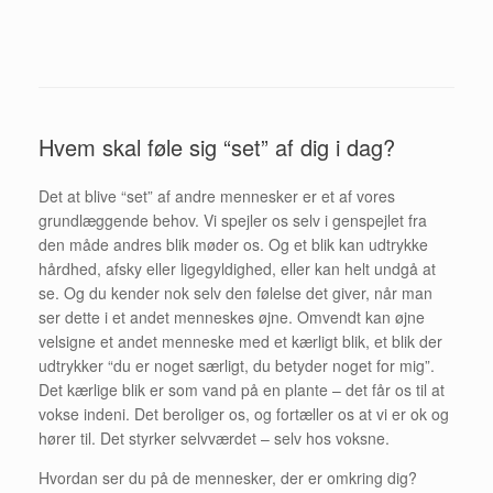
Hvem skal føle sig “set” af dig i dag?
Det at blive “set” af andre mennesker er et af vores
grundlæggende behov. Vi spejler os selv i genspejlet fra
den måde andres blik møder os. Og et blik kan udtrykke
hårdhed, afsky eller ligegyldighed, eller kan helt undgå at
se. Og du kender nok selv den følelse det giver, når man
ser dette i et andet menneskes øjne. Omvendt kan øjne
velsigne et andet menneske med et kærligt blik, et blik der
udtrykker “du er noget særligt, du betyder noget for mig”.
Det kærlige blik er som vand på en plante – det får os til at
vokse indeni. Det beroliger os, og fortæller os at vi er ok og
hører til. Det styrker selvværdet – selv hos voksne.
Hvordan ser du på de mennesker, der er omkring dig?