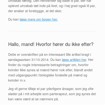
utroskab færdig. Den henvender sig både til par, der har
oplevet utroskab tæt inde på livet, og i høj grad også til par,
der ønsker at forebygge, at det sker.
Du kan
læse mere om bogen her.
Hallo, mand! Hvorfor hører du ikke efter?
Dette er overskriften på en interessant lille artikel bragt i
søndagsavisen 31/10-2014. Du kan
læse artiklen her
. Her
finder du nogle interessante betragtninger om, hvorfor
kvinder ikke synes at mænd hører nok efter, blandt andet
med udgangspunkt i biologiske forskelle på mænd og
kvinder m.v.
Jeg vil gerne tilføje et par yderligere årsager, som jeg ofte
støder på i mit arbejde som parterapeut, som jeg synes det
kan være værd at se nærmere på.