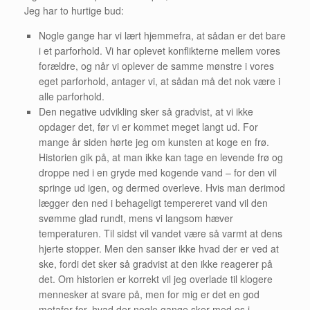
Jeg har to hurtige bud:
Nogle gange har vi lært hjemmefra, at sådan er det bare
i et parforhold. Vi har oplevet konflikterne mellem vores
forældre, og når vi oplever de samme mønstre i vores
eget parforhold, antager vi, at sådan må det nok være i
alle parforhold.
Den negative udvikling sker så gradvist, at vi ikke
opdager det, før vi er kommet meget langt ud. For
mange år siden hørte jeg om kunsten at koge en frø.
Historien gik på, at man ikke kan tage en levende frø og
droppe ned i en gryde med kogende vand – for den vil
springe ud igen, og dermed overleve. Hvis man derimod
lægger den ned i behageligt tempereret vand vil den
svømme glad rundt, mens vi langsom hæver
temperaturen. Til sidst vil vandet være så varmt at dens
hjerte stopper. Men den sanser ikke hvad der er ved at
ske, fordi det sker så gradvist at den ikke reagerer på
det. Om historien er korrekt vil jeg overlade til klogere
mennesker at svare på, men for mig er det en god
metafor for, hvad der nogle gange sker med os i