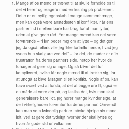
Mange af os mænd er trænet til at skulle forholde os til
det vi hører og reagere med en løsning på problemet.
Dette er en nyttig egenskab i mange sammenhænge,
men kan også være anstødssten til konflikter, når ens
partner ind i mellem bare har brug for at man lytter,
uden at give gode råd. For mange mænd kan det være
forvirrende – “Hun beder mig om at lytte – og det gør
jeg da også, ellers ville jeg ikke fortælle hende, hvad jeg
synes hun skal gøre ved det” – for det, de møder er ofte
frustration fra deres partners side, netop her hvor de
forsøger at gøre sig umage. Og så bliver det for
kompliceret, hvilke får nogle mænd til at trække sig, for
at undgå at blive årsagen til en konflikt. Nogle af os, kan
have svært ved at forstå, at det at lægge øre til, også er
en måde at være der på, og faktisk det, hvis man skal
generalisere bare lidt, jeg hører mange kvinder sige, at
de i virkeligheden forventer fra deres partner. Omvendt
kan man som kvindelig partner måske hjælpe sin mand
lidt, ved at gøre det tydeligt hvornår der skal lyttes og
hvornår gode råd er velkomne.