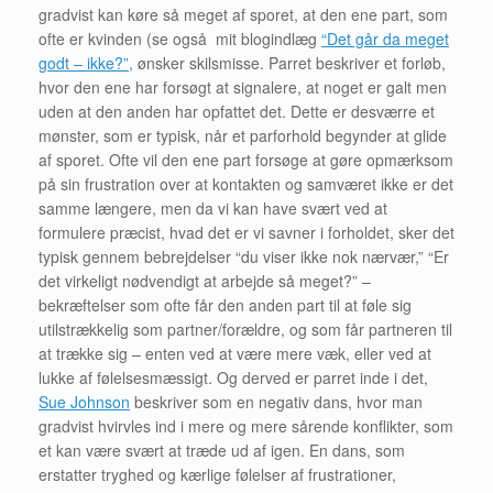
gradvist kan køre så meget af sporet, at den ene part, som
ofte er kvinden (se også mit blogindlæg
“Det går da meget
godt – ikke?”,
ønsker skilsmisse. Parret beskriver et forløb,
hvor den ene har forsøgt at signalere, at noget er galt men
uden at den anden har opfattet det. Dette er desværre et
mønster, som er typisk, når et parforhold begynder at glide
af sporet. Ofte vil den ene part forsøge at gøre opmærksom
på sin frustration over at kontakten og samværet ikke er det
samme længere, men da vi kan have svært ved at
formulere præcist, hvad det er vi savner i forholdet, sker det
typisk gennem bebrejdelser “du viser ikke nok nærvær,” “Er
det virkeligt nødvendigt at arbejde så meget?” –
bekræftelser som ofte får den anden part til at føle sig
utilstrækkelig som partner/forældre, og som får partneren til
at trække sig – enten ved at være mere væk, eller ved at
lukke af følelsesmæssigt. Og derved er parret inde i det,
Sue Johnson
beskriver som en negativ dans, hvor man
gradvist hvirvles ind i mere og mere sårende konflikter, som
et kan være svært at træde ud af igen. En dans, som
erstatter tryghed og kærlige følelser af frustrationer,