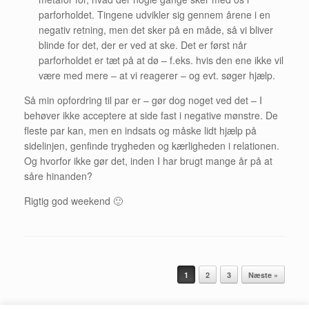
parforholdet. Tingene udvikler sig gennem årene i en
negativ retning, men det sker på en måde, så vi bliver
blinde for det, der er ved at ske. Det er først når
parforholdet er tæt på at dø – f.eks. hvis den ene ikke vil
være med mere – at vi reagerer – og evt. søger hjælp.
Så min opfordring til par er – gør dog noget ved det – I
behøver ikke acceptere at side fast i negative mønstre. De
fleste par kan, men en indsats og måske lidt hjælp på
sidelinjen, genfinde trygheden og kærligheden i relationen.
Og hvorfor ikke gør det, inden I har brugt mange år på at
såre hinanden?
Rigtig god weekend 🙂
Artikel navigation
1
2
3
Næste »