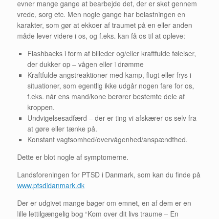
evner mange gange at bearbejde det, der er sket gennem
vrede, sorg etc. Men nogle gange har belastningen en
karakter, som gør at ekkoer af traumet på en eller anden
måde lever videre i os, og f.eks. kan få os til at opleve:
Flashbacks i form af billeder og/eller kraftfulde følelser,
der dukker op – vågen eller i drømme
Kraftfulde angstreaktioner med kamp, flugt eller frys i
situationer, som egentlig ikke udgår nogen fare for os,
f.eks. når ens mand/kone berører bestemte dele af
kroppen.
Undvigelsesadfærd – der er ting vi afskærer os selv fra
at gøre eller tænke på.
Konstant vagtsomhed/overvågenhed/anspændthed.
Dette er blot nogle af symptomerne.
Landsforeningen for PTSD i Danmark, som kan du finde på
www.ptsdidanmark.dk
Der er udgivet mange bøger om emnet, en af dem er en
lille lettilgængelig bog “Kom over dit livs traume – En