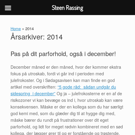
Steen Rassing
Gå
til
Home
»
2014
indhold
Årsarkiver:
2014
Pas på dit parforhold, også i december!
December måned er den måned, hvor der kommer ekstra
fokus på utroskab, fordi vi går ind i perioden med
julefrokoster. Og i Sødagsavisen kan man finde en god
artikel med overskriften:
“5 gode råd: sådan undgår du
sidespring i december”
Og ja – julefrokosterne er en af de
risikozoner vi kan bevæge os ind i, hvor utroskab kan være
konsekvensen. Måske er der en kollega som du har særligt
god kemi med, som du glæder dig til at hygge dig med,
måske bærer du rundt på frustrationer over dit eget
parforhold, og lidt for meget rødvin kombineret med en sød
kollega, der lægger ører til og er forstående og trøstende,