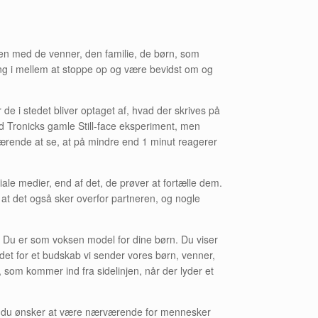
men med de venner, den familie, de børn, som
ng i mellem at stoppe op og være bevidst om og
e i stedet bliver optaget af, hvad der skrives på
 Tronicks gamle Still-face eksperiment, men
kærende at se, at på mindre end 1 minut reagerer
iale medier, end af det, de prøver at fortælle dem.
, at det også sker overfor partneren, og nogle
. Du er som voksen model for dine børn. Du viser
det for et budskab vi sender vores børn, venner,
, som kommer ind fra sidelinjen, når der lyder et
rnår du ønsker at være nærværende for mennesker