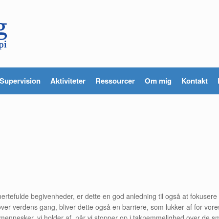
Supervision
Aktiviteter
Ressourcer
Om mig
Kontakt
ertefulde begivenheder, er dette en god anledning til også at fokusere p
over verdens gang, bliver dette også en barriere, som lukker af for vo
ennesker, vi holder af, når vi stopper op i taknemmelighed over de små o