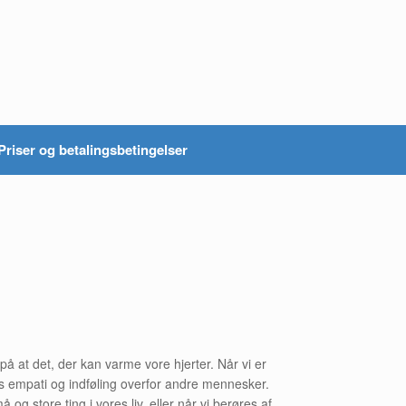
Priser og betalingsbetingelser
å at det, der kan varme vore hjerter. Når vi er
res empati og indføling overfor andre mennesker.
g store ting i vores liv, eller når vi berøres af