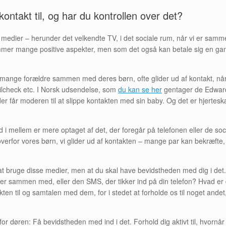
kontakt til, og har du kontrollen over det?
e medier – herunder det velkendte TV, i det sociale rum, når vi er sam
ummer mange positive aspekter, men som det også kan betale sig en ga
 mange forældre sammen med deres børn, ofte glider ud af kontakt, når d
lcheck etc. I Norsk udsendelse, som
du kan se her
gentager de Edward
r får moderen til at slippe kontakten med sin baby. Og det er hjertes
d i mellem er mere optaget af det, der foregår på telefonen eller de soc
 overfor vores børn, vi glider ud af kontakten – mange par kan bekræfte
at bruge disse medier, men at du skal have bevidstheden med dig i det
u er sammen med, eller den SMS, der tikker ind på din telefon? Hvad er 
kten til og samtalen med dem, for i stedet at forholde os til noget andet
r for døren: Få bevidstheden med ind i det. Forhold dig aktivt til, hvo