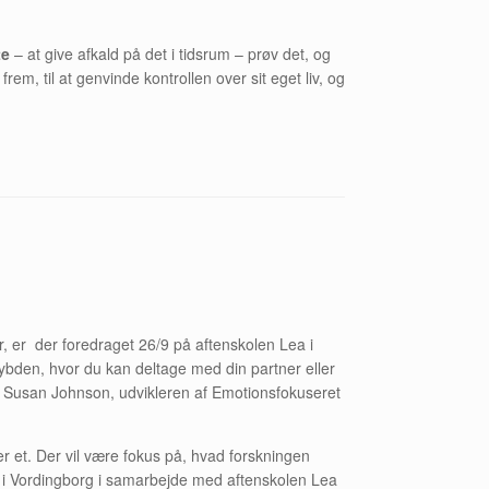
te
– at give afkald på det i tidsrum – prøv det, og
em, til at genvinde kontrollen over sit eget liv, og
er, er der foredraget 26/9 på aftenskolen Lea i
dybden, hvor du kan deltage med din partner eller
r. Susan Johnson, udvikleren af Emotionsfokuseret
r et. Der vil være fokus på, hvad forskningen
s i Vordingborg i samarbejde med aftenskolen Lea