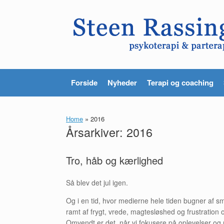
Gå
til
indhold
Forside
Nyheder
Terapi og coaching
Home
»
2016
Årsarkiver:
2016
Tro, håb og kærlighed
Så blev det jul igen.
Og i en tid, hvor medierne hele tiden bugner af sm
ramt af frygt, vrede, magtesløshed og frustration 
Omvendt er det, når vi fokusere på oplevelser og m