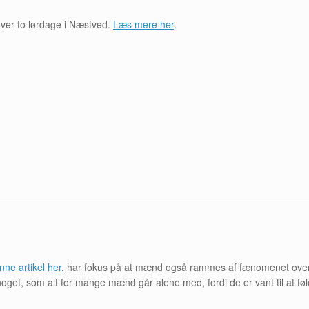
over to lørdage i Næstved.
Læs mere her
.
nne artikel her
, har fokus på at mænd også rammes af fænomenet overga
n noget, som alt for mange mænd går alene med, fordi de er vant til at 