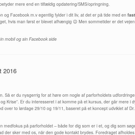
 betyder mere end en tilfældig opdatering/SMS/opringning.
og Facebook m.v egentlig fylder i dit liv, at det er på tide med en
fas
oget, hvis man først er blevet afhængig 😉 Men sommetider er det vejen fr
sin mobil og sin Facebook side
et 2016
ren. Så er du nysgerrig for at høre om nogle af parforholdets udfordring
 og Krise”. Er du interesseret i at komme på et kursus, der går mere i 
ed over to lørdage 29/10 og 19/11, baseret på et koncept udviklet af D
en medfokus på parforholdet – både for dig som er i et, og dig som søge
hvad der sker med os, når den gode kontakt brydes. Foredraget afholde