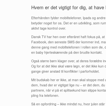
Hvem er det vigtigt for dig, at have 
Efterhånden fylder mobiltelefoner, Ipads og andr
betyder noget for os. Det er en udvikling, som r
aktivt tage kontrol over.
Dansk TV har hen over efteråret haft fokus på, at
Facebook, den seneste SMS der kommer ind, mai
denne gang med mobiltelefonen i rollen som de, de
en baby hjerteskærende på den brudte kontakt.
Også større børn klager over, at deres forældre in
Og for at det ikke skal være løgn, er det ikke kun
gange giver anstød til konflikter i parforholdet.
Mit budskab her er ikke, at man skal stoppe med 
dem, hvad der er vigtigst lige nu – er det dem, d
partnere, når vi på et splitsekund kan slippe konta
pling fra telefonen.
Så en opfordring – ikke mindst nu, hvor julen stå