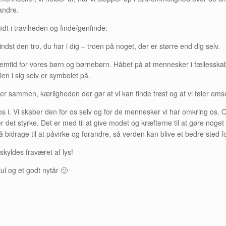
andre.
idt i travlheden og finde/genfinde:
st den tro, du har i dig – troen på noget, der er større end dig selv.
remtid for vores børn og børnebørn. Håbet på at mennesker i fællesskab k
len i sig selv er symbolet på.
 sammen, kærligheden der gør at vi kan finde trøst og at vi føler om
 os i. Vi skaber den for os selv og for de mennesker vi har omkring os. O
er det styrke. Det er med til at give modet og kræfterne til at gøre noge
må bidrage til at påvirke og forandre, så verden kan blive et bedre sted fo
skyldes fraværet af lys!
jul og et godt nytår 🙂