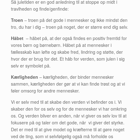
Så juletiden er en god anledning til at stoppe op midt i
travlheden og finde/genfinde:
Troen
– troen på det gode i mennesker og ikke mindst den
tro, du har i dig – troen på noget, der er større end dig selv.
Håbet
– håbet på, at der også findes en positiv fremtid for
vores børn og børnebørn. Håbet på at mennesker i
fællesskab kan løfte og skabe fred, lindring og støtte, der
hvor der er brug for det. Et håb for verden, som julen i sig
selv er symbolet på.
Kærligheden
– kærligheden, der binder mennesker
sammen, kærligheden der gør at vi kan finde trøst og at vi
føler omsorg for andre mennesker.
Vi er selv med til at skabe den verden vi befinder os i. Vi
skaber den for os selv og for de mennesker vi har omkring
os. Og verden bliver en anden, når vi giver os selv lov til at
fokusere på og taler om det gode, når vi giver det styrke.
Det er med til at give modet og kræfterne til at gøre noget
ved de ting, som vi selvfølgelig også må forholde os