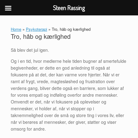
Steen Rassing
Gå
til
Home
»
Psykoterapi
»
Tro, håb og kærlighed
indhold
Tro, håb og kærlighed
Så blev det jul igen.
Og i en tid, hvor medierne hele tiden bugner af smertefulde
begivenheder, er dette en god anledning til også at
fokusere på at det, der kan varme vore hjerter. Når vi er
ramt af frygt, vrede, magtesløshed og frustration over
verdens gang, bliver dette også en barriere, som lukker af
for vores empati og indføling overfor andre mennesker.
Omvendt er det, når vi fokusere på oplevelser og
mennesker, vi holder af, når vi stopper op i
taknemmelighed over de små og store ting i vores liv, eller
når vi berøres af mennesker, der giver, støtter og viser
omsorg for andre.