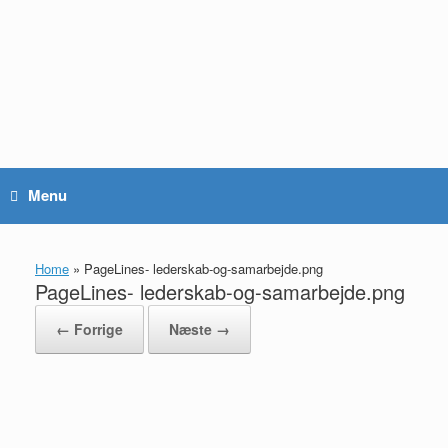
Gå
til
indhold
Menu
Home
»
PageLines- lederskab-og-samarbejde.png
PageLines- lederskab-og-samarbejde.png
← Forrige
Næste →