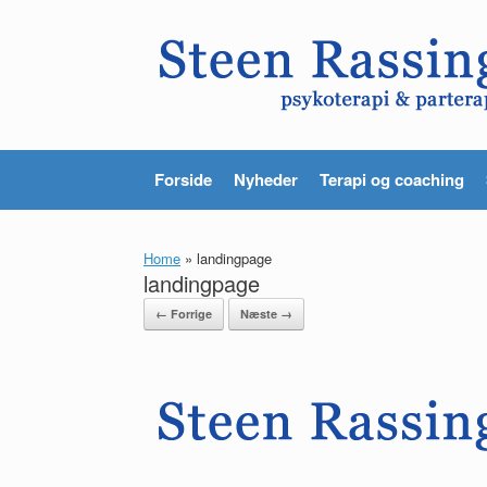
Gå
til
indhold
Forside
Nyheder
Terapi og coaching
Home
»
landingpage
landingpage
← Forrige
Næste →