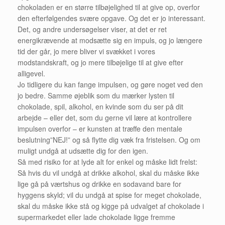
chokoladen er en større tilbøjelighed til at give op, overfor
den efterfølgendes svære opgave. Og det er jo interessant.
Det, og andre undersøgelser viser, at det er ret
energikrævende at modsætte sig en impuls, og jo længere
tid der går, jo mere bliver vi svækket i vores
modstandskraft, og jo mere tilbøjelige til at give efter
alligevel.
Jo tidligere du kan fange impulsen, og gøre noget ved den
jo bedre. Samme øjeblik som du mærker lysten til
chokolade, spil, alkohol, en kvinde som du ser på dit
arbejde – eller det, som du gerne vil lære at kontrollere
impulsen overfor – er kunsten at træffe den mentale
beslutning”NEJ!” og så flytte dig væk fra fristelsen. Og om
muligt undgå at udsætte dig for den igen.
Så med risiko for at lyde alt for enkel og måske lidt frelst:
Så hvis du vil undgå at drikke alkohol, skal du måske ikke
lige gå på værtshus og drikke en sodavand bare for
hyggens skyld; vil du undgå at spise for meget chokolade,
skal du måske ikke stå og kigge på udvalget af chokolade i
supermarkedet eller lade chokolade ligge fremme