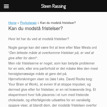
Steen Rassing
Gå
til
Home
»
Psykoterapi
»
Kan du modstå fristelser?
indhold
Kan du modstå fristelser?
Hvor let har du ved at modstå fristelser?
Nogle gange kan det være fint at leve efter Mae Wests ord
“
Den letteste måde at overkomme fristelser på, er ved at
give efter for dem!
“.
Men når fristelserne er noget, som kan betyde problemer
for en selv, eller ens parforhold er det måske ikke den mest
hensigtsmæssige måde at gøre det på.
Hjerneforskningen viser os (læs f.eks. David Rocks bog:
Your Brain at Work), at evnen til at stoppe impulser, og
dermed give efter for fristelser, er en ret krævende ting. Et
eksperiment hvor folk placeres i et rum med fristende
chokolade, og efterfølgende udsættes for en vanskelig
opgave viser, at blandt dem, der modstår fristelsen overfor