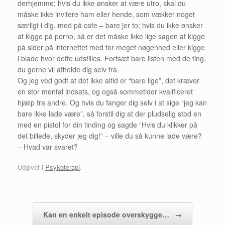
derhjemme; hvis du ikke ønsker at være utro, skal du
måske ikke invitere ham eller hende, som vækker noget
særligt i dig, med på cafe – bare jer to; hvis du ikke ønsker
at kigge på porno, så er det måske ikke lige sagen at kigge
på sider på internettet med for meget nøgenhed eller kigge
i blade hvor dette udstilles. Fortsæt bare listen med de ting,
du gerne vil afholde dig selv fra.
Og jeg ved godt at det ikke altid er “bare lige”, det kræver
en stor mental indsats, og også sommetider kvalificeret
hjælp fra andre. Og hvis du fanger dig selv i at sige “jeg kan
bare ikke lade være”, så forstil dig at der pludselig stod en
med en pistol for din tinding og sagde “Hvis du klikker på
det billede, skyder jeg dig!” – ville du så kunne lade være?
– Hvad var svaret?
Udgivet i
Psykoterapi
.
Artikel navigation
Kan en enkelt episode overskygge…
→