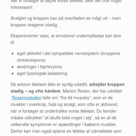
Når vi forsøger at skjule vores følelser, sker der ofte noget
interessant:
Ansigtet og kroppen kan på overfladen se roligt ud – men
kroppen reagerer stadig.
Eksperimenter viser, at emotionel undertrykkelse kan føre
til:
øget aktivitet i det sympatiske nervesystem (kroppens
stressrespons)
ændringer i hjerterytme
øget fysiologisk belastning
Så selvom følelsen ikke er synlig udadtil,
arbejder kroppen
stadig – og ofte hårdere
. Marion Rosen, der har udviklet
Rosenmetoden
talte om ”the lid muscles”, som er de
muskler i overkrop, hals og ansigt, som ofte er aktiveret,
når vi forsøger at undertrykke vores følelser. Du kender
måske udtrykket ”at skulle bide noget i sig”, så en af de
velkendte symptomer er spændinger i kæbens muskler.
Derfor kan man også opleve en følelse af udmattelse som