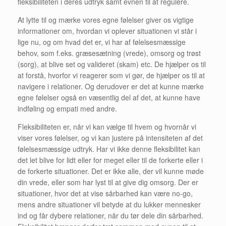
fleksibiliteten i deres udtryk samt evnen til at regulere.
At lytte til og mærke vores egne følelser giver os vigtige
informationer om, hvordan vi oplever situationen vi står i
lige nu, og om hvad det er, vi har af følelsesmæssige
behov, som f.eks. græsesætning (vrede), omsorg og trøst
(sorg), at blive set og valideret (skam) etc. De hjælper os til
at forstå, hvorfor vi reagerer som vi gør, de hjælper os til at
navigere i relationer. Og derudover er det at kunne mærke
egne følelser også en væsentlig del af det, at kunne have
indføling og empati med andre.
Fleksibiliteten er, når vi kan vælge til hvem og hvornår vi
viser vores følelser, og vi kan justere på intensiteten af det
følelsesmæssige udtryk. Har vi ikke denne fleksibilitet kan
det let blive for lidt eller for meget eller til de forkerte eller i
de forkerte situationer. Det er ikke alle, der vil kunne møde
din vrede, eller som har lyst til at give dig omsorg. Der er
situationer, hvor det at vise sårbarhed kan være no-go,
mens andre situationer vil betyde at du lukker mennesker
ind og får dybere relationer, når du tør dele din sårbarhed.