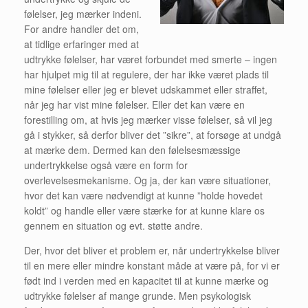
følelser, jeg mærker indeni.
For andre handler det om,
at tidlige erfaringer med at
udtrykke følelser, har været forbundet med smerte – ingen
har hjulpet mig til at regulere, der har ikke været plads til
mine følelser eller jeg er blevet udskammet eller straffet,
når jeg har vist mine følelser. Eller det kan være en
forestilling om, at hvis jeg mærker visse følelser, så vil jeg
gå i stykker, så derfor bliver det ”sikre”, at forsøge at undgå
at mærke dem. Dermed kan den følelsesmæssige
undertrykkelse også være en form for
overlevelsesmekanisme. Og ja, der kan være situationer,
hvor det kan være nødvendigt at kunne ”holde hovedet
koldt” og handle eller være stærke for at kunne klare os
gennem en situation og evt. støtte andre.
Der, hvor det bliver et problem er, når undertrykkelse bliver
til en mere eller mindre konstant måde at være på, for vi er
født ind i verden med en kapacitet til at kunne mærke og
udtrykke følelser af mange grunde. Men psykologisk