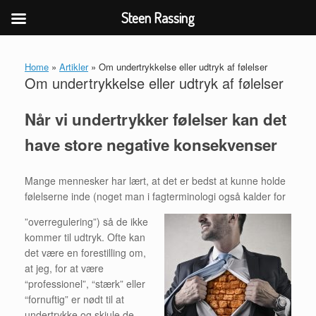
Steen Rassing
Gå
til
Home
»
Artikler
»
Om undertrykkelse eller udtryk af følelser
indhold
Om undertrykkelse eller udtryk af følelser
Når vi undertrykker følelser kan det
have store negative konsekvenser
Mange mennesker har lært, at det er bedst at kunne holde
følelserne inde (noget man i fagterminologi også kalder for
”overregulering”) så de ikke
kommer til udtryk. Ofte kan
det være en forestilling om,
at jeg, for at være
“professionel”, “stærk” eller
“fornuftig” er nødt til at
undertrykke og skjule de