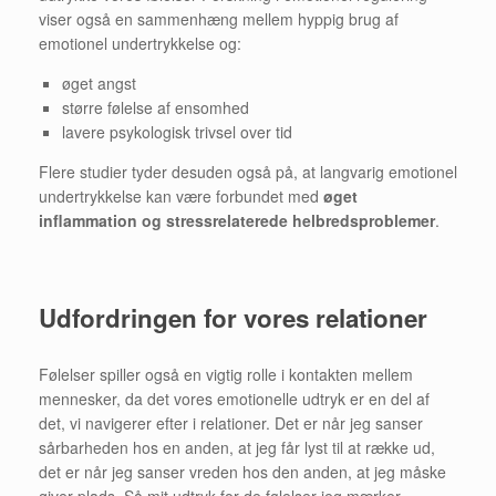
viser også en sammenhæng mellem hyppig brug af
emotionel undertrykkelse og:
øget angst
større følelse af ensomhed
lavere psykologisk trivsel over tid
Flere studier tyder desuden også på, at langvarig emotionel
undertrykkelse kan være forbundet med
øget
inflammation og stressrelaterede helbredsproblemer
.
Udfordringen for vores relationer
Følelser spiller også en vigtig rolle i kontakten mellem
mennesker, da det vores emotionelle udtryk er en del af
det, vi navigerer efter i relationer. Det er når jeg sanser
sårbarheden hos en anden, at jeg får lyst til at række ud,
det er når jeg sanser vreden hos den anden, at jeg måske
giver plads. Så mit udtryk for de følelser jeg mærker,