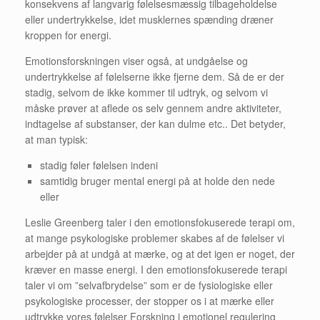
konsekvens af langvarig følelsesmæssig tilbageholdelse
eller undertrykkelse, idet musklernes spænding dræner
kroppen for energi.
Emotionsforskningen viser også, at undgåelse og
undertrykkelse af følelserne ikke fjerne dem. Så de er der
stadig, selvom de ikke kommer til udtryk, og selvom vi
måske prøver at aflede os selv gennem andre aktiviteter,
indtagelse af substanser, der kan dulme etc.. Det betyder,
at man typisk:
stadig føler følelsen indeni
samtidig bruger mental energi på at holde den nede
eller
Leslie Greenberg taler i den emotionsfokuserede terapi om,
at mange psykologiske problemer skabes af de følelser vi
arbejder på at undgå at mærke, og at det igen er noget, der
kræver en masse energi. I den emotionsfokuserede terapi
taler vi om ”selvafbrydelse” som er de fysiologiske eller
psykologiske processer, der stopper os i at mærke eller
udtrykke vores følelser Forskning i emotionel regulering