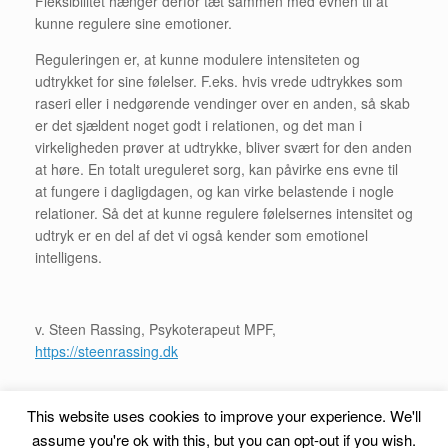
Fleksibilitet hænger derfor tæt sammen med evnen til at
kunne regulere sine emotioner.
Reguleringen er, at kunne modulere intensiteten og
udtrykket for sine følelser. F.eks. hvis vrede udtrykkes som
raseri eller i nedgørende vendinger over en anden, så skab
er det sjældent noget godt i relationen, og det man i
virkeligheden prøver at udtrykke, bliver svært for den anden
at høre. En totalt ureguleret sorg, kan påvirke ens evne til
at fungere i dagligdagen, og kan virke belastende i nogle
relationer. Så det at kunne regulere følelsernes intensitet og
udtryk er en del af det vi også kender som emotionel
intelligens.
v. Steen Rassing, Psykoterapeut MPF,
https://steenrassing.dk
This website uses cookies to improve your experience. We'll
assume you're ok with this, but you can opt-out if you wish.