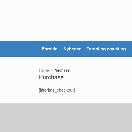
Gå
til
indhold
Forside
Nyheder
Terapi og coaching
Home
»
Purchase
Purchase
[lifterlms_checkout]